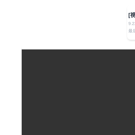
[
9.2
最后